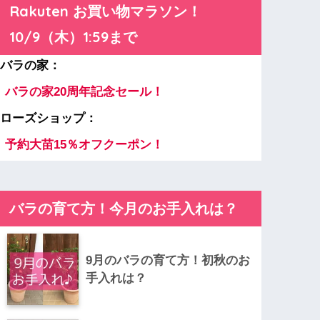
Rakuten お買い物マラソン！
10/9（木）1:59まで
バラの家：
バラの家20周年記念セール！
ローズショップ：
予約大苗15％オフクーポン！
バラの育て方！今月のお手入れは？
9月のバラの育て方！初秋のお
手入れは？