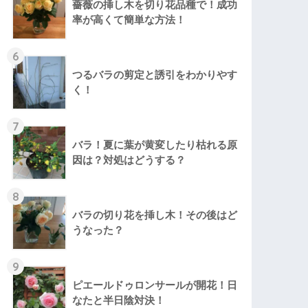
薔薇の挿し木を切り花品種で！成功
率が高くて簡単な方法！
6
つるバラの剪定と誘引をわかりやす
く！
7
バラ！夏に葉が黄変したり枯れる原
因は？対処はどうする？
8
バラの切り花を挿し木！その後はど
うなった？
9
ピエールドゥロンサールが開花！日
なたと半日陰対決！