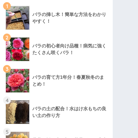
1
バラの挿し木！簡単な方法をわかり
やすく！
2
バラの初心者向け品種！病気に強く
たくさん咲くバラ！
3
バラの育て方1年分！春夏秋冬のま
とめ！
4
バラの土の配合！水はけ水もちの良
い土の作り方
5