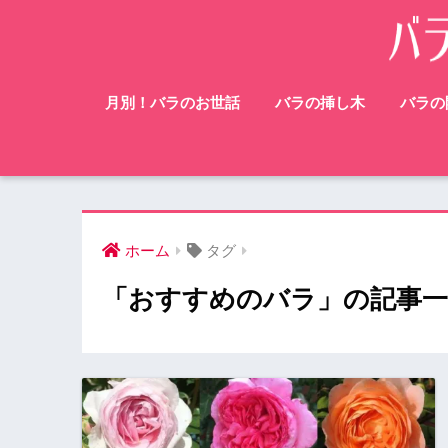
月別！バラのお世話
バラの挿し木
バラの
ホーム
タグ
「おすすめのバラ」の記事一