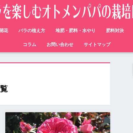
開花
バラの植え方
堆肥・肥料・水やり
肥料対決
コラム
お問い合わせ
サイトマップ
覧