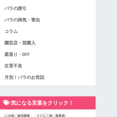
バラの誘引
バラの病気・害虫
コラム
園芸店・苗購入
庭造り・DIY
生育不良
月別！バラのお世話
気になる言葉をクリック！
いや地・連作障害
うどんこ病・黒星病