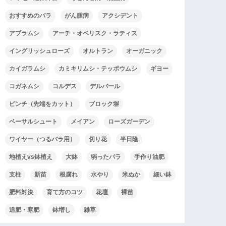
おすすめのバラ
がん腫病
アクシデント
アブラムシ
アーチ・オベリスク・ラティス
イングリッシュローズ
オルトラン
オーガニック
カイガラムシ
カミキリムシ・テッポウムシ
ギヨー
コガネムシ
コルデス
デルバール
ピンチ（先端をカット）
ブロック塀
ベーサルシュート
メイアン
ローズガーデン
ワイヤー（つるバラ用）
切り花
半日陰
地植えvs鉢植え
大鉢
弱ったバラ
手作り油肥
支柱
新苗
根腐れ
水やり
米ぬか
細い鉢
肥料対決
育て方のコツ
花壇
裸苗
追肥・寒肥
鉢増し
雑草