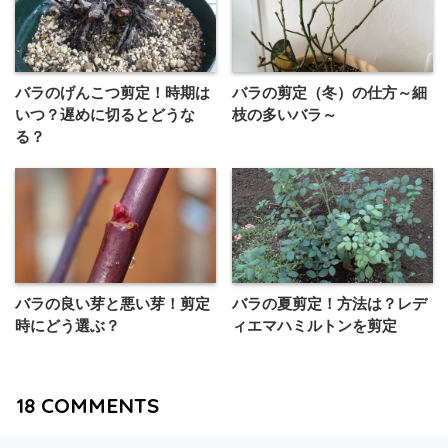
バラのげんこつ剪定！時期は
バラの剪定（冬）の仕方～細
いつ？遅めに切るとどうな
枝の多いバラ～
る？
バラの良い芽と悪い芽！剪定
バラの夏剪定！方法は？レデ
時にどう選ぶ？
ィエマハミルトンを剪定
18
COMMENTS