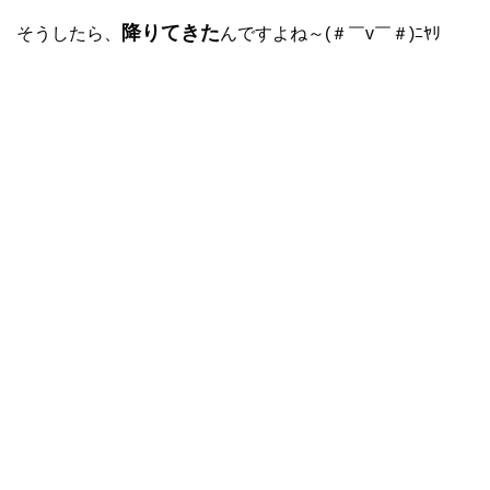
降りてきた
そうしたら、
んですよね～(＃￣v￣＃)ﾆﾔﾘ