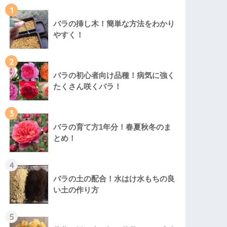
1
バラの挿し木！簡単な方法をわかり
やすく！
2
バラの初心者向け品種！病気に強く
たくさん咲くバラ！
3
バラの育て方1年分！春夏秋冬のま
とめ！
4
バラの土の配合！水はけ水もちの良
い土の作り方
5