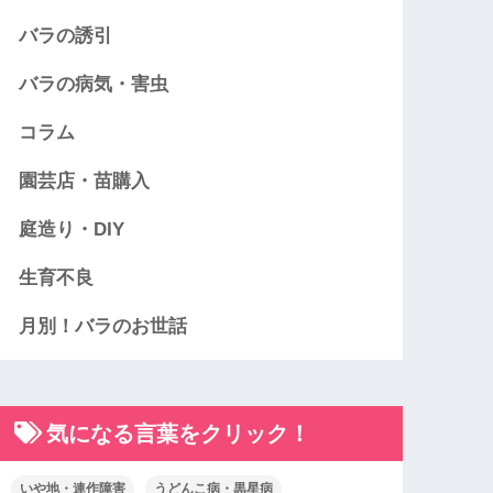
バラの誘引
バラの病気・害虫
コラム
園芸店・苗購入
庭造り・DIY
生育不良
月別！バラのお世話
気になる言葉をクリック！
いや地・連作障害
うどんこ病・黒星病