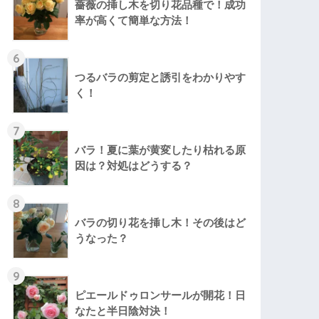
薔薇の挿し木を切り花品種で！成功
率が高くて簡単な方法！
6
つるバラの剪定と誘引をわかりやす
く！
7
バラ！夏に葉が黄変したり枯れる原
因は？対処はどうする？
8
バラの切り花を挿し木！その後はど
うなった？
9
ピエールドゥロンサールが開花！日
なたと半日陰対決！