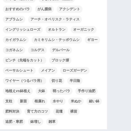
おすすめのバラ
がん腫病
アクシデント
アブラムシ
アーチ・オベリスク・ラティス
イングリッシュローズ
オルトラン
オーガニック
カイガラムシ
カミキリムシ・テッポウムシ
ギヨー
コガネムシ
コルデス
デルバール
ピンチ（先端をカット）
ブロック塀
ベーサルシュート
メイアン
ローズガーデン
ワイヤー（つるバラ用）
切り花
半日陰
地植えvs鉢植え
大鉢
弱ったバラ
手作り油肥
支柱
新苗
根腐れ
水やり
米ぬか
細い鉢
肥料対決
育て方のコツ
花壇
裸苗
追肥・寒肥
鉢増し
雑草