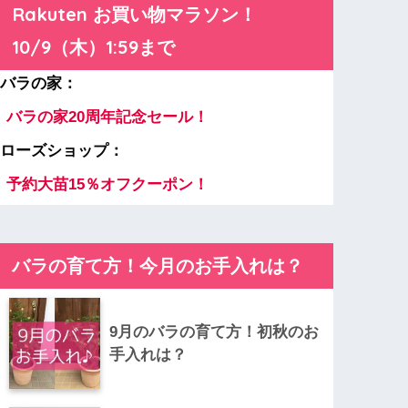
Rakuten お買い物マラソン！
10/9（木）1:59まで
バラの家：
バラの家20周年記念セール！
ローズショップ：
予約大苗15％オフクーポン！
バラの育て方！今月のお手入れは？
9月のバラの育て方！初秋のお
手入れは？