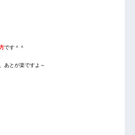
方
です＾＾
、あとが楽ですよ～