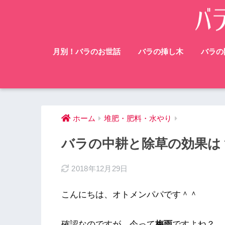
月別！バラのお世話
バラの挿し木
バラの
ホーム
堆肥・肥料・水やり
バラの中耕と除草の効果は
2018年12月29日
こんにちは、オトメンパパです＾＾
確認なのですが、今って
梅雨
ですよね？