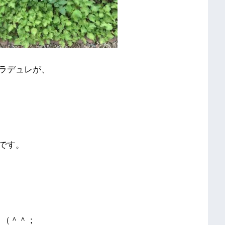
ラデュレが、
です。
よ（＾＾；