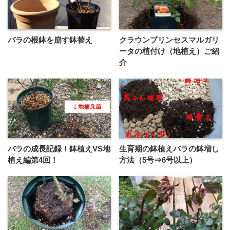
バラの根鉢を崩す鉢替え
クラウンプリンセスマルガリ
ータの植付け（地植え）ご紹
介
バラの成長記録！鉢植えVS地
生育期の鉢植えバラの鉢増し
植え編第4回！
方法（5号⇒6号以上）