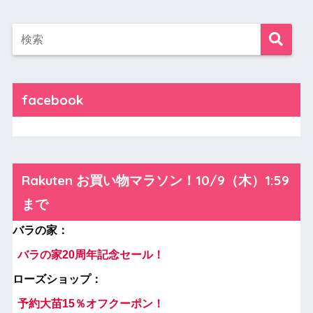
facebook
Rakuten お買い物マラソン！10/9（木）1:59
まで
バラの家：
バラの家20周年記念セール！
ローズショップ：
予約大苗15％オフクーポン！