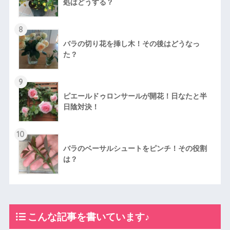
処はどうする？
8
バラの切り花を挿し木！その後はどうなっ
た？
9
ピエールドゥロンサールが開花！日なたと半
日陰対決！
10
バラのベーサルシュートをピンチ！その役割
は？
こんな記事を書いています♪