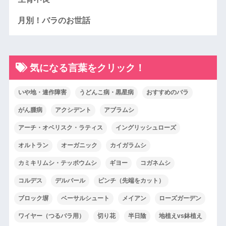
月別！バラのお世話
気になる言葉をクリック！
いや地・連作障害
うどんこ病・黒星病
おすすめのバラ
がん腫病
アクシデント
アブラムシ
アーチ・オベリスク・ラティス
イングリッシュローズ
オルトラン
オーガニック
カイガラムシ
カミキリムシ・テッポウムシ
ギヨー
コガネムシ
コルデス
デルバール
ピンチ（先端をカット）
ブロック塀
ベーサルシュート
メイアン
ローズガーデン
ワイヤー（つるバラ用）
切り花
半日陰
地植えvs鉢植え