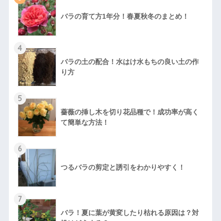
バラの育て方1年分！春夏秋冬のまとめ！
4
バラの土の配合！水はけ水もちの良い土の作
り方
5
薔薇の挿し木を切り花品種で！成功率が高く
て簡単な方法！
6
つるバラの剪定と誘引をわかりやすく！
7
バラ！夏に葉が黄変したり枯れる原因は？対