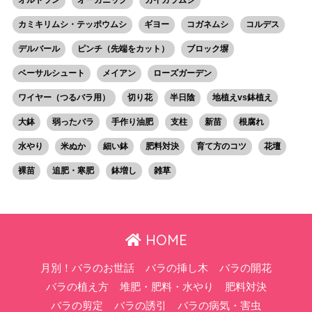
カミキリムシ・テッポウムシ
ギヨー
コガネムシ
コルデス
デルバール
ピンチ（先端をカット）
ブロック塀
ベーサルシュート
メイアン
ローズガーデン
ワイヤー（つるバラ用）
切り花
半日陰
地植えvs鉢植え
大鉢
弱ったバラ
手作り油肥
支柱
新苗
根腐れ
水やり
米ぬか
細い鉢
肥料対決
育て方のコツ
花壇
裸苗
追肥・寒肥
鉢増し
雑草
HOME
月別！バラのお世話
バラの挿し木
バラの開花
バラの植え方
堆肥・肥料・水やり
肥料対決
バラの剪定
バラの誘引
バラの病気・害虫