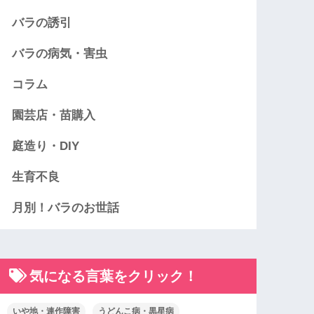
バラの誘引
バラの病気・害虫
コラム
園芸店・苗購入
庭造り・DIY
生育不良
月別！バラのお世話
気になる言葉をクリック！
いや地・連作障害
うどんこ病・黒星病