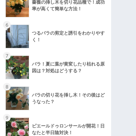
薔薇の挿し木を切り花品種で！成功
率が高くて簡単な方法！
6
つるバラの剪定と誘引をわかりやす
く！
7
バラ！夏に葉が黄変したり枯れる原
因は？対処はどうする？
8
バラの切り花を挿し木！その後はど
うなった？
9
ピエールドゥロンサールが開花！日
なたと半日陰対決！