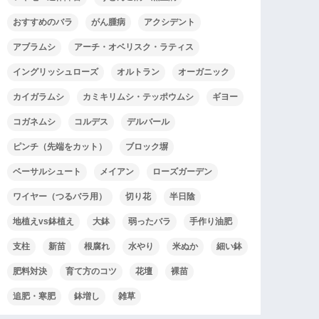
おすすめのバラ
がん腫病
アクシデント
アブラムシ
アーチ・オベリスク・ラティス
イングリッシュローズ
オルトラン
オーガニック
カイガラムシ
カミキリムシ・テッポウムシ
ギヨー
コガネムシ
コルデス
デルバール
ピンチ（先端をカット）
ブロック塀
ベーサルシュート
メイアン
ローズガーデン
ワイヤー（つるバラ用）
切り花
半日陰
地植えvs鉢植え
大鉢
弱ったバラ
手作り油肥
支柱
新苗
根腐れ
水やり
米ぬか
細い鉢
肥料対決
育て方のコツ
花壇
裸苗
追肥・寒肥
鉢増し
雑草