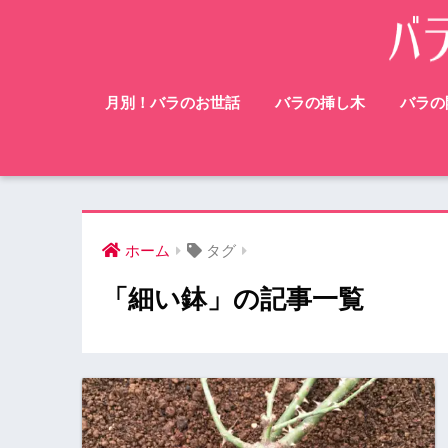
月別！バラのお世話
バラの挿し木
バラの
ホーム
タグ
「細い鉢」の記事一覧