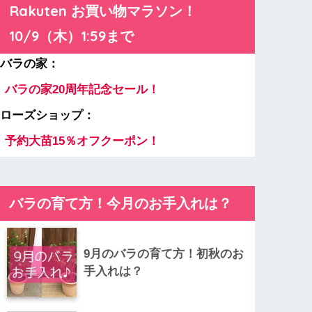
Rakuten お買い物マラソン！
10/9（木）1:59まで
バラの家：
バラの家20周年記念セール！
ローズショップ：
予約大苗15％オフクーポン！
バラの育て方！今月のお手入れは？
9月のバラの育て方！初秋のお
手入れは？