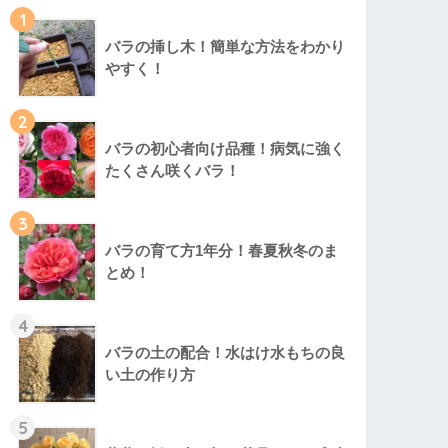
1
バラの挿し木！簡単な方法をわかり
やすく！
2
バラの初心者向け品種！病気に強く
たくさん咲くバラ！
3
バラの育て方1年分！春夏秋冬のま
とめ！
4
バラの土の配合！水はけ水もちの良
い土の作り方
5